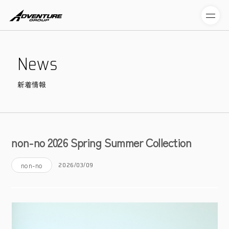
N
e
w
s
新着情報
non-no 2026 Spring Summer Collection
2026/03/09
non-no